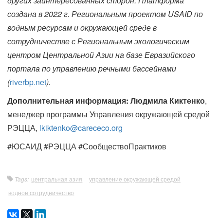
других заинтересованных сторон. Платформа
создана в 2022 г. Региональным проектом USAID по
водным ресурсам и окружающей среде в
сотрудничестве с Региональным экологическим
центром Центральной Азии на базе Евразийского
портала по управлению речными бассейнами
(
riverbp.net
).
Дополнительная информация: Людмила Киктенко
,
менеджер программы Управления окружающей средой
РЭЦЦА,
lkiktenko@carececo.org
#ЮСАИД #РЭЦЦА #СообществоПрактиков
Tags:
центральная азия
управление окружающей средой
водное сотрудничество