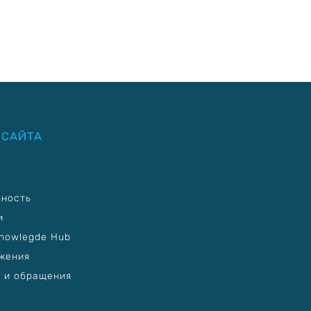
 САЙТА
ьность
и
nowlegde Hub
жения
 и обращения