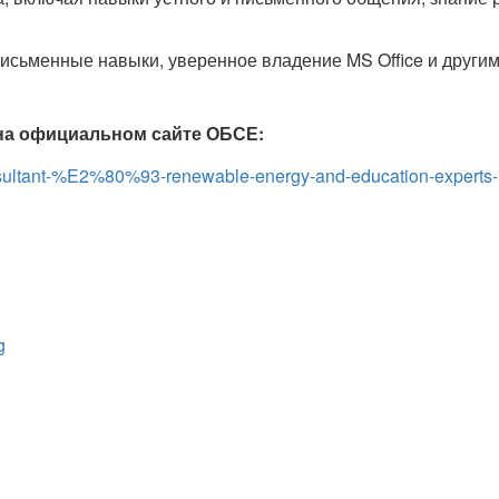
письменные навыки, уверенное владение MS Office и други
 на официальном сайте ОБСЕ:
onsultant-%E2%80%93-renewable-energy-and-education-experts-in
g