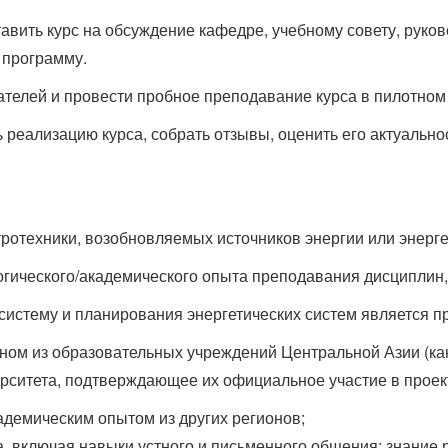
тавить курс на обсуждение кафедре, учебному совету, руко
 программу.
ателей и провести пробное преподавание курса в пилотном 
 реализацию курса, собрать отзывы, оценить его актуально
тротехники, возобновляемых источников энергии или энерге
гического/академического опыта преподавания дисциплин,
систему и планирования энергетических систем является 
дном из образовательных учреждений Центральной Азии (к
рситета, подтверждающее их официальное участие в проект
демическим опытом из других регионов;
, включая навыки устного и письменного общения; знание 