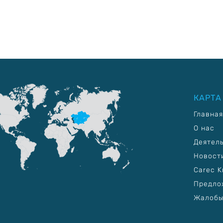
КАРТА
Главная
О нас
Деятел
Новост
Carec K
Предло
Жалобы