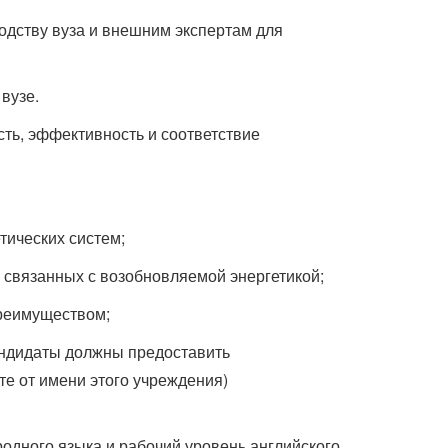
водству вуза и внешним экспертам для
вузе.
сть, эффективность и соответствие
тических систем;
 связанных с возобновляемой энергетикой;
преимуществом;
андидаты должны предоставить
е от имени этого учреждения)
родного языка и рабочий уровень английского