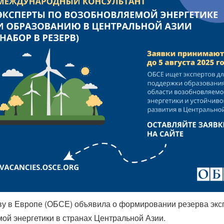
ву в Европе (ОБСЕ) объявила о формировании резерва экспе
ой энергетики в странах Центральной Азии.