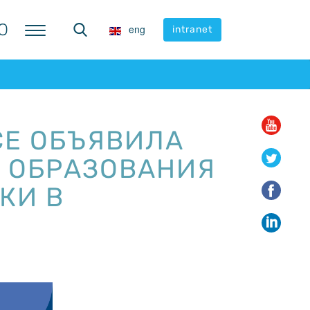
Ю
Ю
eng
eng
intranet
intranet
СЕ ОБЪЯВИЛА
М ОБРАЗОВАНИЯ
КИ В