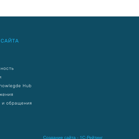
 САЙТА
ьность
и
nowlegde Hub
жения
 и обращения
Создание сайта -
1С-Рейтинг