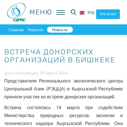
МЕНЮ
МЕНЮ
eng
eng
intranet
intranet
Главная
Новости
Новости
ВСТРЕЧА ДОНОРСКИХ
ОРГАНИЗАЦИЙ В БИШКЕКЕ
Дата публикации: 20 марта 2024
Представители Регионального экологического центра
Центральной Азии (РЭЦЦА) в Кыргызской Республике
приняли участие во встрече донорских организаций.
Встреча состоялась 19 марта при содействии
Министерства природных ресурсов, экологии и
технического надзора Кыргызской Республики. Она