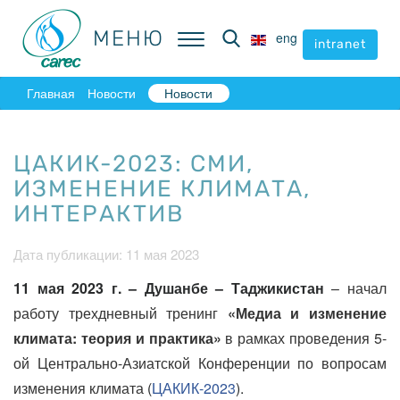
МЕНЮ
МЕНЮ
eng
eng
intranet
intranet
Главная
Новости
Новости
ЦАКИК-2023: СМИ,
ИЗМЕНЕНИЕ КЛИМАТА,
ИНТЕРАКТИВ
Дата публикации: 11 мая 2023
11 мая 2023 г. – Душанбе – Таджикистан
– начал
работу трехдневный тренинг
«Медиа и изменение
климата: теория и практика»
в рамках проведения 5-
ой Центрально-Азиатской Конференции по вопросам
изменения климата
(
ЦАКИК-2023
).