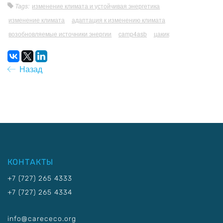
Tags:
изменение климата и устойчивая энергетика
изменение климата
адаптация к изменению климата
возобновляемые источники энергии
camp4asb
цакик
Назад
КОНТАКТЫ
+7 (727) 265 4333
+7 (727) 265 4334
info@carececo.org