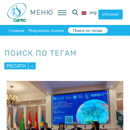
МЕНЮ
МЕНЮ
eng
eng
intranet
intranet
Главная
Результаты поиска
Поиск по тегам
ПОИСК ПО ТЕГАМ
RECATH
×