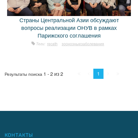
Страны Центральной Азии обсуждают
вопросы реализации ОНУВ в рамках
Парижского соглашения
Теги:
recath
зоонозныезаболевания
Начало
Пред.
След.
Конец
1
1 - 2 из 2
Результаты поиска
КОНТАКТЫ