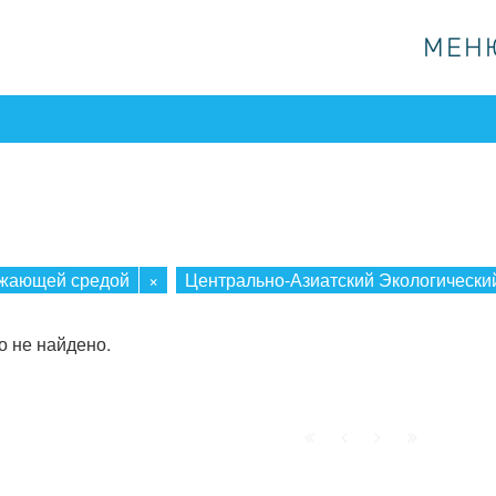
МЕН
МЕН
М
ужающей средой
×
Центрально-Азиатский Экологически
о не найдено.
Начало
Пред.
След.
Конец