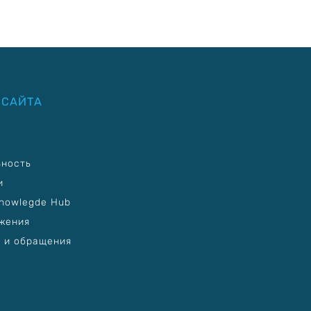
 САЙТА
ьность
и
nowlegde Hub
жения
 и обращения