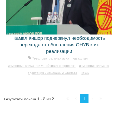
Камал Кишор подчеркнул необходимость
перехода от обновления ОНУВ к их
реализации
Теги:
центральная азия
казахстан
изменение климата и устойчивая энергетика
изменение климата
адаптация к изменению климата
цакик
Начало
Пред.
След.
Конец
1
1 - 2 из 2
Результаты поиска