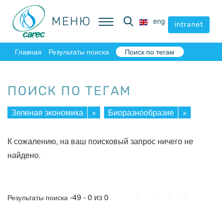
МЕНЮ
МЕНЮ
eng
eng
intranet
intranet
Главная
Результаты поиска
Поиск по тегам
ПОИСК ПО ТЕГАМ
Зеленая экономика
×
Биоразнообразие
×
К сожалению, на ваш поисковый запрос ничего не
найдено.
Начало
Пред.
След.
Конец
-49 - 0 из 0
Результаты поиска