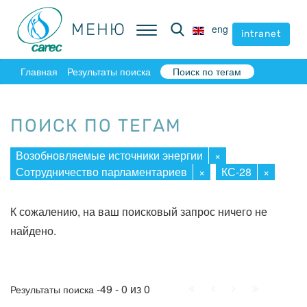
МЕНЮ
МЕНЮ
eng
eng
intranet
intranet
Главная
Результаты поиска
Поиск по тегам
ПОИСК ПО ТЕГАМ
Возобновляемые источники энергии
×
Сотрудничество парламентариев
×
КС-28
×
К сожалению, на ваш поисковый запрос ничего не
найдено.
Начало
Пред.
След.
Конец
-49 - 0 из 0
Результаты поиска