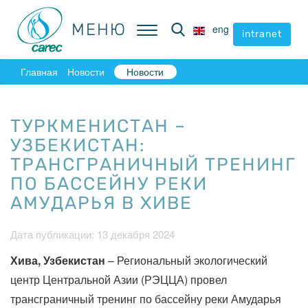
МЕНЮ
МЕНЮ
eng
eng
intranet
intranet
Главная
Новости
Новости
ТУРКМЕНИСТАН –
УЗБЕКИСТАН:
ТРАНСГРАНИЧНЫЙ ТРЕНИНГ
ПО БАССЕЙНУ РЕКИ
АМУДАРЬЯ В ХИВЕ
Дата публикации: 13 декабря 2024
Хива
,
Узбекистан
– Региональный экологический
центр Центральной Азии (РЭЦЦА) провел
трансграничный тренинг по бассейну реки Амударья