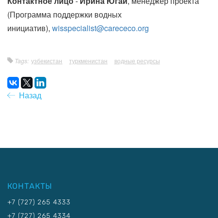
Контактное лицо
-
Ирина Югай
, менеджер проекта
(Программа поддержки водных
инициатив),
wisspecialist@carececo.org
Tags:
узбекистан
туркменистан
водные ресурсы
Назад
КОНТАКТЫ
+7 (727) 265 4333
+7 (727) 265 4334